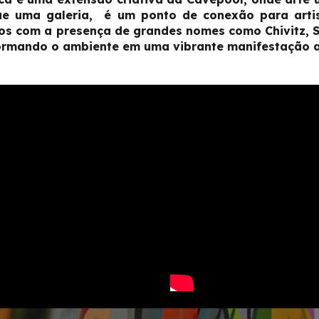
ue uma galeria, é um ponto de conexão para art
os com a presença de grandes nomes como Chivitz, S
formando o ambiente em uma vibrante manifestação ar