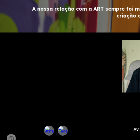
A nossa relação com a ART sempre foi m
criação 
Av
Page
Google Sites
Report abuse