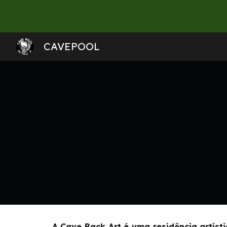
Sk
CAVEPOOL
A Cave Back Art é uma residência artíst