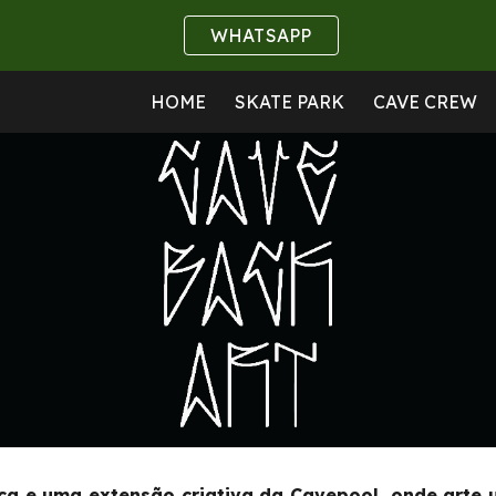
WHATSAPP
ip to main content
Skip to navigat
HOME
SKATE PARK
CAVE CREW
ica e uma extensão criativa da Cavepool, onde arte u