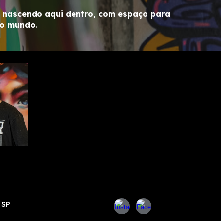
t nascendo aqui dentro, com espaço para
do mundo.
 SP