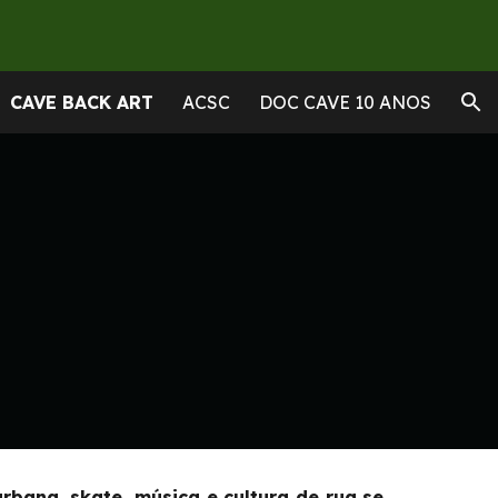
ion
CAVE BACK ART
ACSC
DOC CAVE 10 ANOS
rbana, skate, música e cultura de rua se