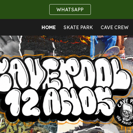
WHATSAPP
ip to main content
Skip to navigat
HOME
SKATE PARK
CAVE CREW