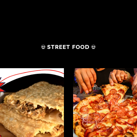
STREET FOOD
💀
💀